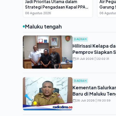
Jadi Prioritas Utama dalam
Air Peg
Strategi Pengadaan Kapal PPA
Garung S
Kelas Brawijaya
Jawa-Ba
06 Agustus 2026
06 Agustu
Maluku tengah
DAERAH
Hilirisasi Kelapa 
Pemprov Siapkan S
31 Juli 2026
22:02:31
DAERAH
Kementan Salurkan
Baru di Maluku Te
28 Juli 2026
19:20:59