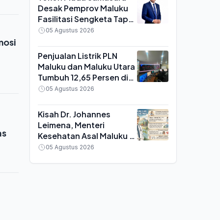
Desak Pemprov Maluku
Fasilitasi Sengketa Tapal
Batas Malteng-SBB,
05 Agustus 2026
Rujuk Putusan MK
mosi
Penjualan Listrik PLN
Maluku dan Maluku Utara
Tumbuh 12,65 Persen di
Semester I 2026, Tembus
05 Agustus 2026
892,84 Juta kWh
Kisah Dr. Johannes
Leimena, Menteri
as
Kesehatan Asal Maluku di
Balik Lahirnya Ribuan
05 Agustus 2026
Puskesmas di Indonesia