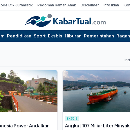
Kode Etik Jurnalistik
Pedoman Ramah Anak
Disclaimer
Info Iklan
Kon
um
Pendidikan
Sport
Eksbis
Hiburan
Pemerintahan
Raga
In
EKSBIS
onesia Power Andalkan
Angkut 107 Miliar Liter Minyak