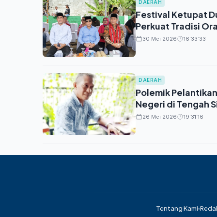
DAERAH
Festival Ketupat 
Perkuat Tradisi O
30 Mei 2026
16:33:33
DAERAH
Polemik Pelantika
Negeri di Tengah 
26 Mei 2026
19:31:16
Tentang Kami
Reda