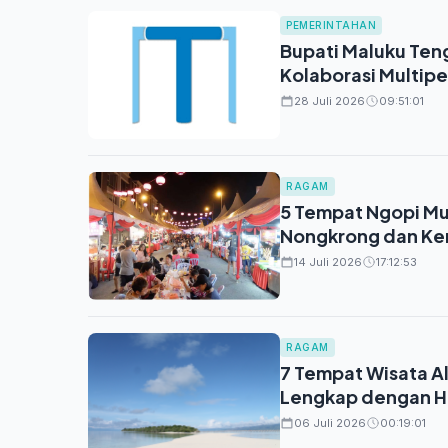
PEMERINTAHAN
Bupati Maluku Ten
Kolaborasi Multip
28 Juli 2026
09:51:01
RAGAM
5 Tempat Ngopi Mu
Nongkrong dan Ke
14 Juli 2026
17:12:53
RAGAM
7 Tempat Wisata A
Lengkap dengan Ha
06 Juli 2026
00:19:01