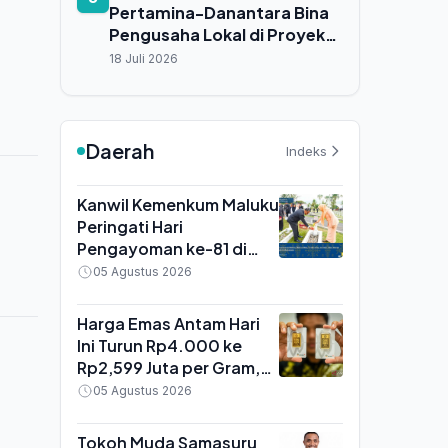
Pertamina-Danantara Bina
Pengusaha Lokal di Proyek
LNG Masela: "Harus Ada
18 Juli 2026
Keberpihakan"
Daerah
Indeks
Kanwil Kemenkum Maluku
Peringati Hari
Pengayoman ke-81 di
TMP Kapahaha Ambon,
05 Agustus 2026
Kakanwil Tekankan
Pengabdian Aparatur
Harga Emas Antam Hari
Ini Turun Rp4.000 ke
Rp2,599 Juta per Gram,
Buyback Ikut Melemah
05 Agustus 2026
Tokoh Muda Samasuru