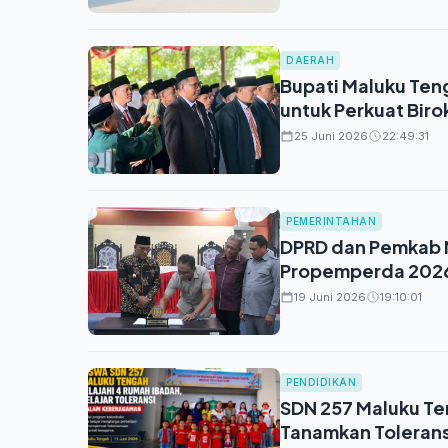
DAERAH
Bupati Maluku Teng
untuk Perkuat Biro
25 Juni 2026
22:49:31
PEMERINTAHAN
DPRD dan Pemkab M
Propemperda 2026,
19 Juni 2026
19:10:01
PENDIDIKAN
SDN 257 Maluku Te
Tanamkan Tolerans