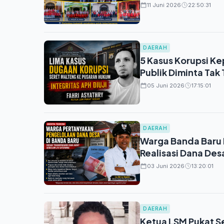
11 Juni 2026
22:50:31
DAERAH
5 Kasus Korupsi Ke
Publik Diminta Tak
05 Juni 2026
17:15:01
DAERAH
Warga Banda Baru 
Realisasi Dana Des
03 Juni 2026
13:20:01
DAERAH
Ketua LSM Pukat S