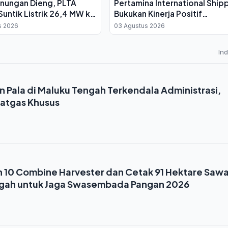
unungan Dieng, PLTA
Pertamina International Ship
untik Listrik 26,4 MW ke
Bukukan Kinerja Positif
li
Sepanjang 2025
s 2026
03 Agustus 2026
In
dan Pala di Maluku Tengah Terkendala Administrasi,
atgas Khusus
 10 Combine Harvester dan Cetak 91 Hektare Saw
ngah untuk Jaga Swasembada Pangan 2026