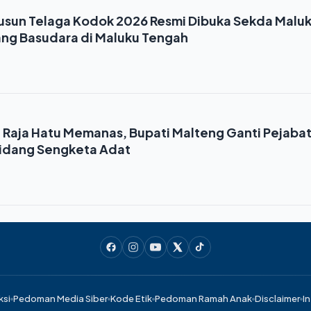
Dusun Telaga Kodok 2026 Resmi Dibuka Sekda Maluk
rang Basudara di Maluku Tengah
n Raja Hatu Memanas, Bupati Malteng Ganti Pejaba
Sidang Sengketa Adat
ksi
Pedoman Media Siber
Kode Etik
Pedoman Ramah Anak
Disclaimer
In