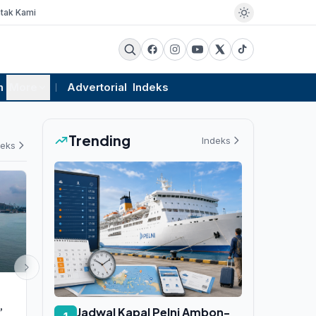
tak Kami
m
More
Advertorial
Indeks
Trending
Indeks
deks
EKSBIS
PEMERINTAHAN
,
Harga Emas Antam Naik Lagi ke
Peak Tram H
Jadwal Kapal Pelni Ambon-