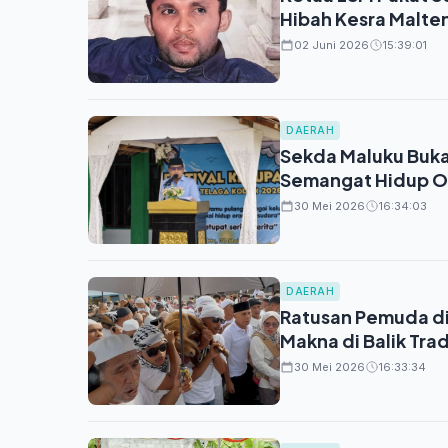
Hibah Kesra Malte
02 Juni 2026
15:39:01
DAERAH
Sekda Maluku Buka
Semangat Hidup O
30 Mei 2026
16:34:03
DAERAH
Ratusan Pemuda di 
Makna di Balik Trad
30 Mei 2026
16:33:34