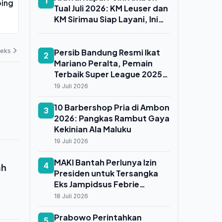
1
ping
Rp 2,623 Juta per Gram, Buyback
Funicular Pe
Tual Juli 2026: KM Leuser dan
Melonjak Rp 17 Ribu
Masih Berope
KM Sirimau Siap Layani, Ini
31 Juli 2026
31 Juli 2026
Rutenya
deks
Persib Bandung Resmi Ikat
2
Mariano Peralta, Pemain
Terbaik Super League 2025-
2026, Dua Musim
19 Juli 2026
10 Barbershop Pria di Ambon
3
2026: Pangkas Rambut Gaya
Kekinian Ala Maluku
19 Juli 2026
MAKI Bantah Perlunya Izin
4
ah
Presiden untuk Tersangka
Eks Jampidsus Febrie
Adriansyah, Ini Dasar
18 Juli 2026
Hukumnya
Prabowo Perintahkan
5