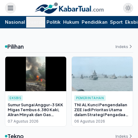
Nasional
Daerah
Politik
Hukum
Pendidikan
Sport
Eksbi
Pilihan
Indeks
EKSBIS
PEMERINTAHAN
Sumur Sungai Anggur-3 SKK
TNI AL Kunci Pengendalian
Migas Tembus 6.380 Kaki,
ZEE Jadi Prioritas Utama
Aliran Minyak dan Gas
dalam Strategi Pengadaan
Mengalir dari Lapisan Sand-
Kapal PPA Kelas Brawijaya
07 Agustus 2026
06 Agustus 2026
58
Tekno
Indeks