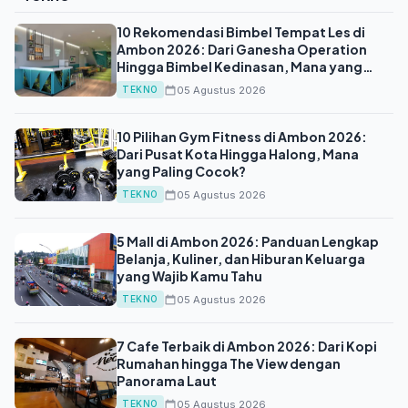
10 Rekomendasi Bimbel Tempat Les di
Ambon 2026: Dari Ganesha Operation
Hingga Bimbel Kedinasan, Mana yang
Tepat untuk Anak Anda?
05 Agustus 2026
TEKNO
10 Pilihan Gym Fitness di Ambon 2026:
Dari Pusat Kota Hingga Halong, Mana
yang Paling Cocok?
05 Agustus 2026
TEKNO
5 Mall di Ambon 2026: Panduan Lengkap
Belanja, Kuliner, dan Hiburan Keluarga
yang Wajib Kamu Tahu
05 Agustus 2026
TEKNO
7 Cafe Terbaik di Ambon 2026: Dari Kopi
Rumahan hingga The View dengan
Panorama Laut
05 Agustus 2026
TEKNO