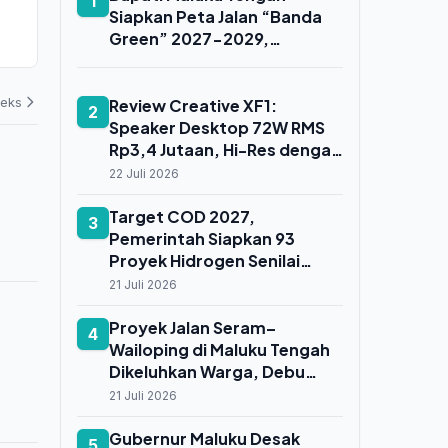
1
Migas Tembus 6.380 Kaki, Aliran
Jadi Priorit
Siapkan Peta Jalan “Banda
Minyak dan Gas Mengalir dari
Strategi Pe
Green” 2027-2029,
Lapisan Sand-58
Kelas Brawij
07 Agustus 2026
06 Agustus 202
Kolaborasi Multipendanaan
Jadi Kunci Pembangunan
deks
Berkelanjutan
Review Creative XF1:
2
Speaker Desktop 72W RMS
Rp3,4 Jutaan, Hi-Res dengan
EQ 120 Preset
22 Juli 2026
Target COD 2027,
3
Pemerintah Siapkan 93
Proyek Hidrogen Senilai
Rp32 Triliun
21 Juli 2026
Proyek Jalan Seram–
4
Wailoping di Maluku Tengah
Dikeluhkan Warga, Debu
Ganggu Kesehatan dan
21 Juli 2026
Papan Informasi Hilang
Gubernur Maluku Desak
5