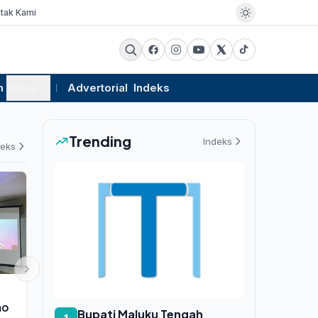
tak Kami
m
More
Advertorial
Indeks
Trending
Indeks
deks
EKSBIS
PEMERINTAHAN
mo
Sumur Sungai Anggur-3 SKK
TNI AL Kunci
Bupati Maluku Tengah