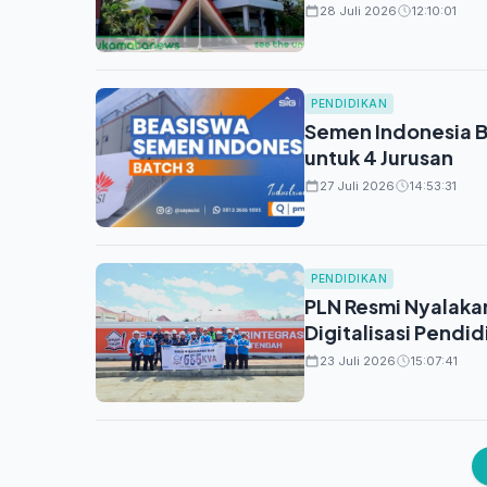
28 Juli 2026
12:10:01
PENDIDIKAN
Semen Indonesia Bu
untuk 4 Jurusan
27 Juli 2026
14:53:31
PENDIDIKAN
PLN Resmi Nyalakan
Digitalisasi Pendid
23 Juli 2026
15:07:41