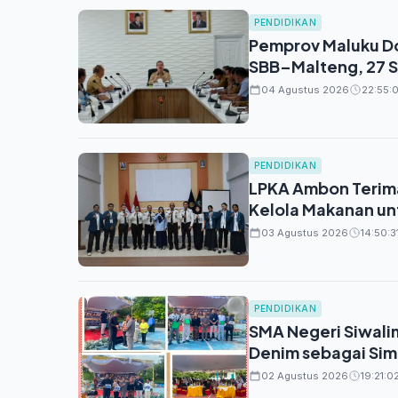
PENDIDIKAN
Pemprov Maluku Do
SBB–Malteng, 27 
04 Agustus 2026
22:55:0
PENDIDIKAN
LPKA Ambon Terima
Kelola Makanan un
03 Agustus 2026
14:50:3
PENDIDIKAN
SMA Negeri Siwali
Denim sebagai Si
02 Agustus 2026
19:21:0