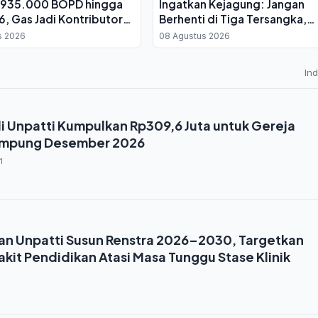
 935.000 BOPD hingga
Ingatkan Kejagung: Jangan
6, Gas Jadi Kontributor
Berhenti di Tiga Tersangka,
Bongkar Jaringan Febrie
s 2026
08 Agustus 2026
In
i Unpatti Kumpulkan Rp309,6 Juta untuk Gereja
ampung Desember 2026
1
an Unpatti Susun Renstra 2026–2030, Targetkan
kit Pendidikan Atasi Masa Tunggu Stase Klinik