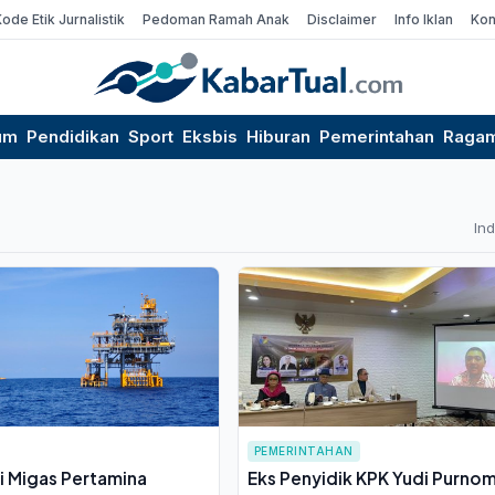
Kode Etik Jurnalistik
Pedoman Ramah Anak
Disclaimer
Info Iklan
Kon
um
Pendidikan
Sport
Eksbis
Hiburan
Pemerintahan
Raga
In
PEMERINTAHAN
i Migas Pertamina
Eks Penyidik KPK Yudi Purno