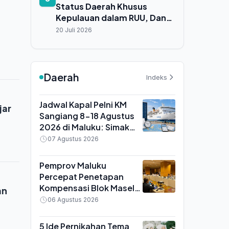
Status Daerah Khusus
Kepulauan dalam RUU, Dana
Alokasi Khusus Jadi Kunci
20 Juli 2026
Percepatan Pembangunan
Daerah
Indeks
Jadwal Kapal Pelni KM
jar
Sangiang 8-18 Agustus
2026 di Maluku: Simak
Waktu Tiba di Ambon dan
07 Agustus 2026
Rute Lengkap
Pemprov Maluku
Percepat Penetapan
Kompensasi Blok Masela,
an
KJPP Mulai Hitung Nilai
06 Agustus 2026
Ganti Rugi Warga
Terdampak
5 Ide Pernikahan Tema