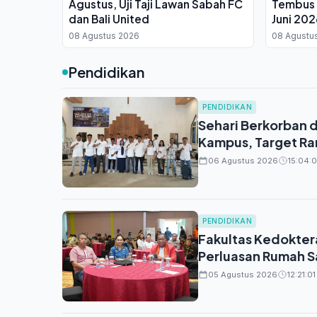
Agustus, Uji Taji Lawan Sabah FC
Tembus
dan Bali United
Juni 202
Utama
08 Agustus 2026
08 Agustu
Pendidikan
PENDIDIKAN
Sehari Berkorban d
Kampus, Target R
06 Agustus 2026
15:04:0
PENDIDIKAN
Fakultas Kedokter
Perluasan Rumah Sa
05 Agustus 2026
12:21:01