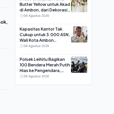
Butter Yellow untuk Akad
di Ambon, dari Dekorasi
hingga Rangkaian Bunga
06 Agustus 2026
sok,
Kapasitas Kantor Tak
Cukup untuk 3.000 ASN,
Wali Kota Ambon
Pertahankan WFH di Luar
06 Agustus 2026
Soal Efisiensi Anggaran
Polsek Leihitu Bagikan
100 Bendera Merah Putih
Hias ke Pengendara,
Libatkan Taruna Akpol
06 Agustus 2026