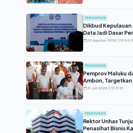
PENDIDIKAN
Dikbud Kepulauan 
Data Jadi Dasar P
02 Agustus 2026
13:04:3
PENDIDIKAN
Pemprov Maluku da
Ambon, Targetkan 
31 Juli 2026
12:21:01
PENDIDIKAN
Rektor Unhas Tunju
Penasihat Bisnis 