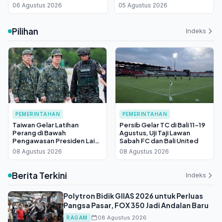
Libatkan Taruna Akpol
Kapahaha Ambon,
06 Agustus 2026
05 Agustus 2026
Kakanwil Tekankan
Pengabdian Aparatur
Pilihan
Indeks
PEMERINTAHAN
PEMERINTAHAN
Taiwan Gelar Latihan
Persib Gelar TC di Bali 11-19
Perang di Bawah
Agustus, Uji Taji Lawan
Pengawasan Presiden Lai
Sabah FC dan Bali United
Ching-te, China Bereaksi
08 Agustus 2026
08 Agustus 2026
Keras
Berita Terkini
Indeks
Polytron Bidik GIIAS 2026 untuk Perluas
Pangsa Pasar, FOX 350 Jadi Andalan Baru
08 Agustus 2026
RAGAM