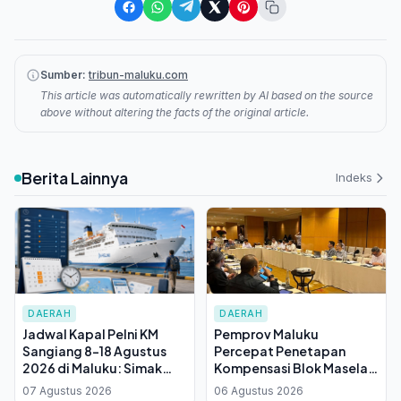
Sumber:
tribun-maluku.com
This article was automatically rewritten by AI based on the source
above without altering the facts of the original article.
Berita Lainnya
Indeks
DAERAH
DAERAH
Jadwal Kapal Pelni KM
Pemprov Maluku
Sangiang 8-18 Agustus
Percepat Penetapan
2026 di Maluku: Simak
Kompensasi Blok Masela,
Waktu Tiba di Ambon dan
KJPP Mulai Hitung Nilai
07 Agustus 2026
06 Agustus 2026