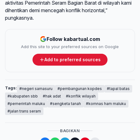
aktivitas Pemerintah Seram Bagian Barat di wilayah kami
dihentikan demi mencegah konflik horizontal,”
pungkasnya.
Follow kabartual.com
Add this site to your preferred sources on Google
Add to preferred sources
Tags:
#negeri samasuru
#pembangunan kopdes
#tapal batas
#kabupaten sbb
#hak adat
#konflik wilayah
#pemerintah maluku
#sengketa tanah
#komnas ham maluku
#jalan trans seram
BAGIKAN