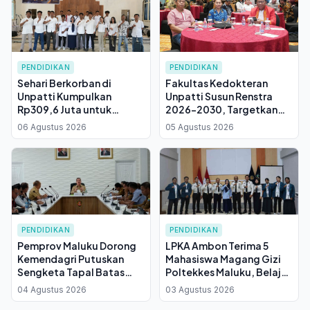
PENDIDIKAN
PENDIDIKAN
Sehari Berkorban di
Fakultas Kedokteran
Unpatti Kumpulkan
Unpatti Susun Renstra
Rp309,6 Juta untuk
2026–2030, Targetkan
Gereja Kampus, Target
Perluasan Rumah Sakit
06 Agustus 2026
05 Agustus 2026
Rampung Desember 2026
Pendidikan Atasi Masa
Tunggu Stase Klinik
PENDIDIKAN
PENDIDIKAN
Pemprov Maluku Dorong
LPKA Ambon Terima 5
Kemendagri Putuskan
Mahasiswa Magang Gizi
Sengketa Tapal Batas
Poltekkes Maluku, Belajar
SBB–Malteng, 27 Sekolah
Kelola Makanan untuk
04 Agustus 2026
03 Agustus 2026
Terdampak
Anak Binaan