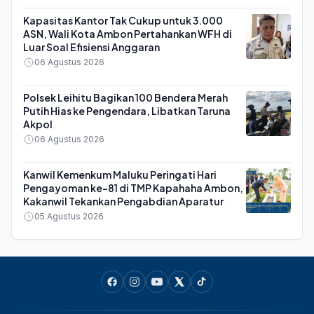
Kapasitas Kantor Tak Cukup untuk 3.000
ASN, Wali Kota Ambon Pertahankan WFH di
Luar Soal Efisiensi Anggaran
06 Agustus 2026
Polsek Leihitu Bagikan 100 Bendera Merah
Putih Hias ke Pengendara, Libatkan Taruna
Akpol
06 Agustus 2026
Kanwil Kemenkum Maluku Peringati Hari
Pengayoman ke-81 di TMP Kapahaha Ambon,
Kakanwil Tekankan Pengabdian Aparatur
05 Agustus 2026