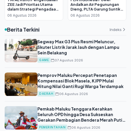
ZEE Jadi Prioritas Utama
Andalkan Air Pegunungan
dalam Strategi Pengadaan
Dieng, PLTA Garung Suntik
Kapal PPA Kelas Brawijaya
Listrik 26,4 MW ke Jawa-Bali
06 Agustus 2026
06 Agustus 2026
Berita Terkini
Indeks
Segway Max G3 Plus Resmi Meluncur,
Skuter Listrik Jarak Jauh dengan Lampu
Sein Belakang
07 Agustus 2026
GAME
Pemprov Maluku Percepat Penetapan
Kompensasi Blok Masela, KJPP Mulai
Hitung Nilai Ganti Rugi Warga Terdampak
06 Agustus 2026
DAERAH
Pemkab Maluku Tenggara Kerahkan
Seluruh OPD hingga Desa Sukseskan
Gerakan Pembagian Bendera Merah Putih
HUT ke-81 RI
06 Agustus 2026
PEMERINTAHAN