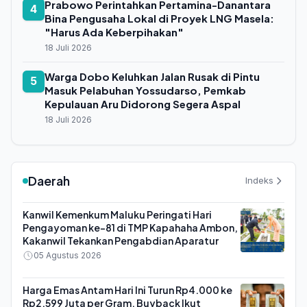
Prabowo Perintahkan Pertamina-Danantara
4
Bina Pengusaha Lokal di Proyek LNG Masela:
"Harus Ada Keberpihakan"
18 Juli 2026
Warga Dobo Keluhkan Jalan Rusak di Pintu
5
Masuk Pelabuhan Yossudarso, Pemkab
Kepulauan Aru Didorong Segera Aspal
18 Juli 2026
Daerah
Indeks
Kanwil Kemenkum Maluku Peringati Hari
Pengayoman ke-81 di TMP Kapahaha Ambon,
Kakanwil Tekankan Pengabdian Aparatur
05 Agustus 2026
Harga Emas Antam Hari Ini Turun Rp4.000 ke
Rp2,599 Juta per Gram, Buyback Ikut