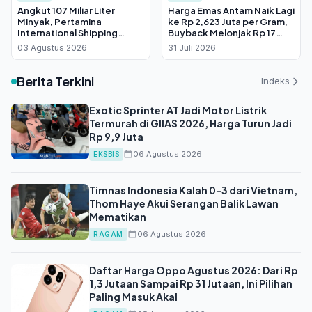
Angkut 107 Miliar Liter
Harga Emas Antam Naik Lagi
Minyak, Pertamina
ke Rp 2,623 Juta per Gram,
International Shipping
Buyback Melonjak Rp 17
Bukukan Kinerja Positif
Ribu
03 Agustus 2026
31 Juli 2026
Sepanjang 2025
Berita Terkini
Indeks
Exotic Sprinter AT Jadi Motor Listrik
Termurah di GIIAS 2026, Harga Turun Jadi
Rp 9,9 Juta
06 Agustus 2026
EKSBIS
Timnas Indonesia Kalah 0-3 dari Vietnam,
Thom Haye Akui Serangan Balik Lawan
Mematikan
06 Agustus 2026
RAGAM
Daftar Harga Oppo Agustus 2026: Dari Rp
1,3 Jutaan Sampai Rp 31 Jutaan, Ini Pilihan
Paling Masuk Akal