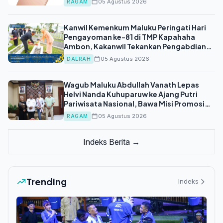
05 Agustus 2026
RAGAM
Kanwil Kemenkum Maluku Peringati Hari
Pengayoman ke-81 di TMP Kapahaha
Ambon, Kakanwil Tekankan Pengabdian
Aparatur
05 Agustus 2026
DAERAH
Wagub Maluku Abdullah Vanath Lepas
Helvi Nanda Kuhuparuw ke Ajang Putri
Pariwisata Nasional, Bawa Misi Promosi
Kepulauan Banda
05 Agustus 2026
RAGAM
Indeks Berita →
Trending
Indeks