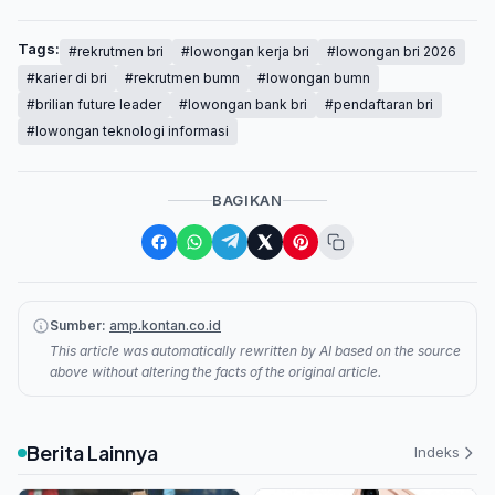
Tags:
#rekrutmen bri
#lowongan kerja bri
#lowongan bri 2026
#karier di bri
#rekrutmen bumn
#lowongan bumn
#brilian future leader
#lowongan bank bri
#pendaftaran bri
#lowongan teknologi informasi
BAGIKAN
Sumber:
amp.kontan.co.id
This article was automatically rewritten by AI based on the source
above without altering the facts of the original article.
Berita Lainnya
Indeks