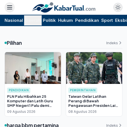
Nasional
Daerah
Politik
Hukum
Pendidikan
Sport
Eksbi
Pilihan
Indeks
PENDIDIKAN
PEMERINTAHAN
PLN Palu Hibahkan 25
Taiwan Gelar Latihan
Komputer dan Latih Guru
Perang di Bawah
SMP Negeri 1 Palu demi
Pengawasan Presiden Lai
Sekolah Digital
Ching-te, China Bereaksi
09 Agustus 2026
08 Agustus 2026
Keras
harga bbm pertamina
Indeks